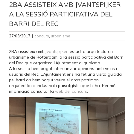
2BA ASSISTEIX AMB JVANTSPIJKER
A LA SESSIÓ PARTICIPATIVA DEL
BARRI DEL REC
27/03/2017
|
concurs
,
urbanisme
2BA assisteix amb
jvantspijker
, estudi d’arquitectura i
urbanisme de Rotterdam, a la sessió participativa del Barri
del Rec que organitza l’Ajuntament d’Igualada.
A la sessió hem pogut intercanviar opinions amb veïns i
usuaris del Rec. L’Ajuntament ens ha fet una visita guiada
pel barri on hem pogut veure el gran patrimoni
arquitectònic, industrial i paisatgístic que hi ha. Per més
informació consultar la
web del concurs
.