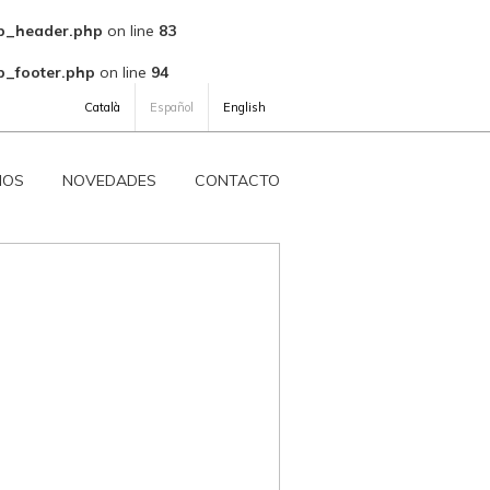
ab_header.php
on line
83
b_footer.php
on line
94
Català
Español
English
IOS
NOVEDADES
CONTACTO