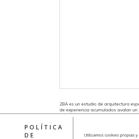
2BA es un estudio de arquitectura espe
de experiencia acumulados avalan un 
operan en una obra.
Cada proyecto es único y responde a u
POLÍTICA
urbano ofrecen. Con rigor y profesiona
DE
Utilizamos cookies propias y