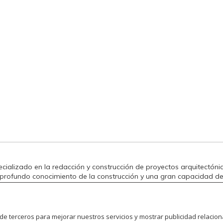
cializado en la redacción y construcción de proyectos arquitectóni
profundo conocimiento de la construcción y una gran capacidad de
n detallado estudio de las necesidades del cliente y de las oportu
lidad, 2BA trabaja para ofrecer a nuestros clientes un proyecto de a
 de terceros para mejorar nuestros servicios y mostrar publicidad relacio