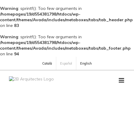
Warning
: sprintf(): Too few arguments in
/homepages/19/d554381798/htdocs/wp-
content/themes/Avada/includes/metaboxes/tabs/tab_header.php
on line
83
Warning
: sprintf(): Too few arguments in
/homepages/19/d554381798/htdocs/wp-
content/themes/Avada/includes/metaboxes/tabs/tab_footer.php
on line
94
Skip
Català
Español
English
to
content