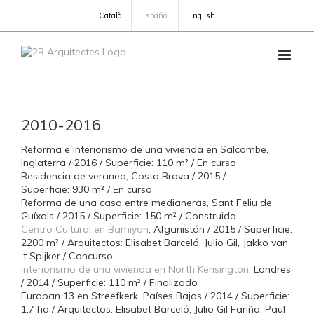
Skip
Català
Español
English
to
content
2010-2016
Reforma e interiorismo de una vivienda en Salcombe,
Inglaterra / 2016 / Superficie: 110 m² / En curso
Residencia de veraneo, Costa Brava / 2015 /
Superficie: 930 m² / En curso
Reforma de una casa entre medianeras, Sant Feliu de
Guíxols / 2015 / Superficie: 150 m² / Construido
Centro Cultural en Bamiyan
, Afganistán / 2015 / Superficie:
2200 m² / Arquitectos: Elisabet Barceló, Julio Gil, Jakko van
‘t Spijker / Concurso
Interiorismo de una vivienda en North Kensington
, Londres
/ 2014 / Superficie: 110 m² / Finalizado
Europan 13 en Streefkerk, Países Bajos / 2014 / Superficie:
1,7 ha / Arquitectos: Elisabet Barceló, Julio Gil Fariña, Paul