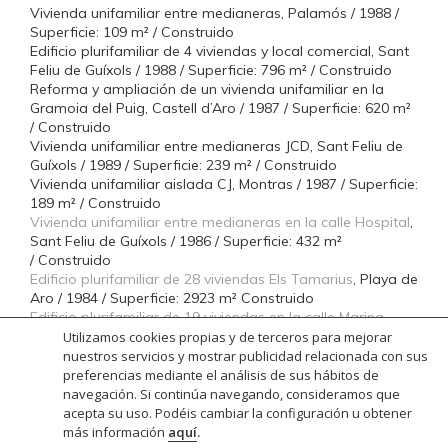
Vivienda unifamiliar entre medianeras, Palamós / 1988 /
Superficie: 109 m² / Construido
Edificio plurifamiliar de 4 viviendas y local comercial, Sant
Feliu de Guíxols / 1988 / Superficie: 796 m² / Construido
Reforma y ampliación de un vivienda unifamiliar en la
Gramoia del Puig, Castell d’Aro / 1987 / Superficie: 620 m²
/ Construido
Vivienda unifamiliar entre medianeras JCD, Sant Feliu de
Guíxols / 1989 / Superficie: 239 m² / Construido
Vivienda unifamiliar aislada CJ, Montras / 1987 / Superficie:
189 m² / Construido
Vivienda unifamiliar entre medianeras en la calle Hospital
,
Sant Feliu de Guíxols / 1986 / Superficie: 432 m²
/ Construido
Edificio plurifamiliar de 28 viviendas Els Tamarius
, Playa de
Aro / 1984 / Superficie: 2923 m² Construido
Edificio plurifamiliar de 19 viviendas en la calle Marina
,
Playa de Aro / 1983 / Superficie: 2174 m² / Construido
Utilizamos cookies propias y de terceros para mejorar
Hotel Bulevard
, Playa de Aro / 1982 / Superficie: 1724 m² /
nuestros servicios y mostrar publicidad relacionada con sus
Construido
preferencias mediante el análisis de sus hábitos de
navegación. Si continúa navegando, consideramos que
acepta su uso. Podéis cambiar la configuración u obtener
más información
aquí
.
2BArquitectes | info@2barquitectes.com | 972 819 807 |
Política