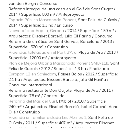
van den Bergh / Concurso
Reforma integral de una casa en el Golf de Sant Cugat /
2014 / Superficie: 500 m² / Anteproyecto
Espacio Público Mascanada Ponent
, Sant Feliu de Guíxols /
2014 / Superficie: 1,3 ha / En curso
Nueva oficina Arquia, Gerona
/ 2014 / Superficie: 150 m² /
Arquitectos: Elisabet Barceló, Julio Gil Fariña / Concurso
Reforma de un ático en Sant Gervasi, Barcelona / 2013 /
Superficie: 570 m² / Construido
Viviendas tuteladas en el Port d’Aro
, Playa de Aro / 2013 /
Superficie: 12000 m² / Anteproyecto
Plan de Mejora Urbana Mascanada Ponent SMU-11b
, Sant
Feliu de Guíxols / 2012 / Superficie: 1,3 ha / Finalizado
Europan 12 en Schiedam
, Países Bajos / 2012 / Superficie:
2,1 ha / Arquitectos: Elisabet Barceló, Julio Gil Fariña /
Concurso internacional
Reforma restaurante Don Quijote, Playa de Aro / 2011 /
Superficie: 78 m² / Construido
Reforma del Mas del Curt
, l’Albiol / 2010 / Superficie:
240 m² / Arquitectos: Elisabet Barceló, Isabel Cotchà, Anna
Ollé / Construido
Vivienda unifamiliar aislada Les Alzines 1
, Sant Feliu de
Guíxols / 2011 / Superficie: 407 m² / Arquitectos: Elisabet