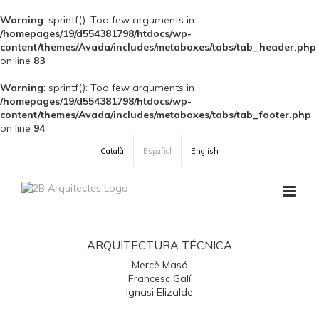
Warning
: sprintf(): Too few arguments in
/homepages/19/d554381798/htdocs/wp-
content/themes/Avada/includes/metaboxes/tabs/tab_header.php
on line
83
Warning
: sprintf(): Too few arguments in
/homepages/19/d554381798/htdocs/wp-
content/themes/Avada/includes/metaboxes/tabs/tab_footer.php
on line
94
Skip
Català
Español
English
to
content
ARQUITECTURA TÉCNICA
Mercè Masó
Francesc Galí
Ignasi Elizalde